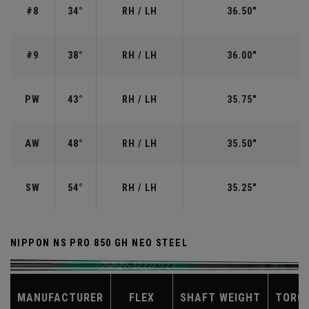
#8
34°
RH / LH
36.50"
#9
38°
RH / LH
36.00"
PW
43°
RH / LH
35.75"
AW
48°
RH / LH
35.50"
SW
54°
RH / LH
35.25"
NIPPON NS PRO 850 GH NEO STEEL
MANUFACTURER
FLEX
SHAFT WEIGHT
TORQ