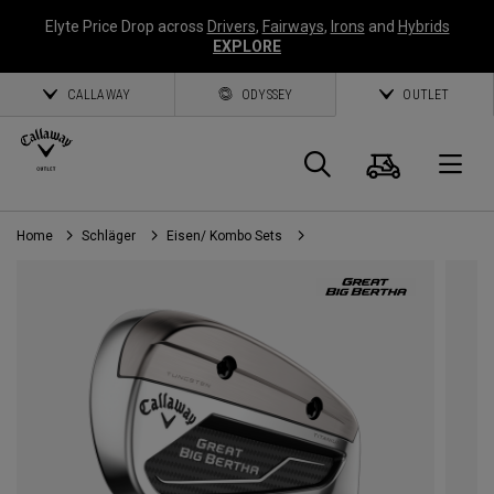
Elyte Price Drop across
Drivers
,
Fairways
,
Irons
and
Hybrids
EXPLORE
CALLAWAY
ODYSSEY
OUTLET
Warenk
Suche
O
Home
Schläger
Eisen/ Kombo Sets
Callaway
Golf