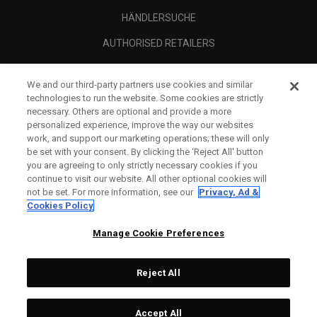
HÄNDLERSUCHE
AUTHORISED RETAILERS
SCAM AWARENESS
We and our third-party partners use cookies and similar
UNTERNEHMENSPROFIL
technologies to run the website. Some cookies are strictly
necessary. Others are optional and provide a more
RECHTLICHES-
personalized experience, improve the way our websites
work, and support our marketing operations; these will only
be set with your consent. By clicking the ‘Reject All' button
you are agreeing to only strictly necessary cookies if you
continue to visit our website. All other optional cookies will
not be set. For more information, see our
Privacy, Ad &
Cookies Policy
Manage Cookie Preferences
Reject All
©
2026
Topgolf Callaway Brands.
Accept All