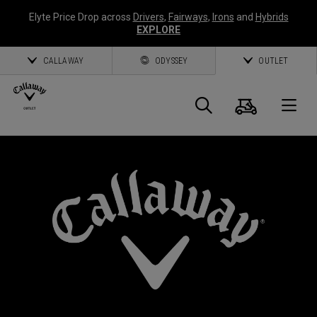
Elyte Price Drop across
Drivers
,
Fairways
,
Irons
and
Hybrids
EXPLORE
CALLAWAY
ODYSSEY
OUTLET
Warenk
Suche
O
Callaway
Golf