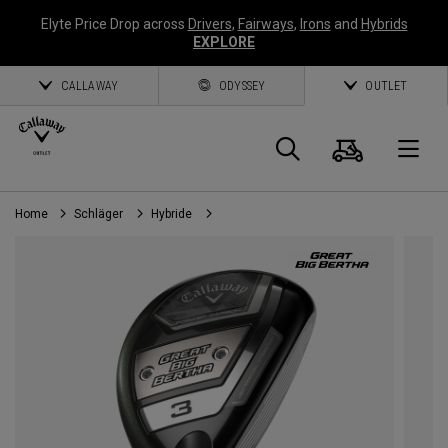
Elyte Price Drop across
Drivers
,
Fairways
,
Irons
and
Hybrids
EXPLORE
CALLAWAY
ODYSSEY
OUTLET
Warenk
Suche
O
Home
Schläger
Hybride
Callaway
Golf