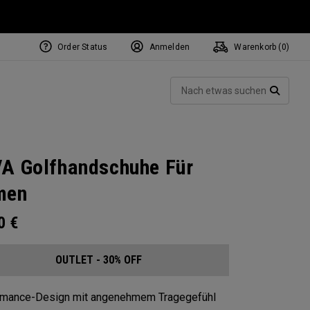
Order Status
Anmelden
Warenkorb (
0
)
Such
SUCH
A Golfhandschuhe Für
men
00
€
OUTLET - 30% OFF
rmance-Design mit angenehmem Tragegefühl