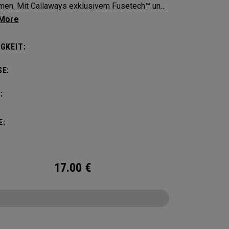
lusivem Fusetech™ und
rtigem Cabretta-Leder in der Handinnenfläche.
va™ Handschuh bietet Frauen Flexibilität,
GKEIT:
mance und ein angenehmes Tragegefühl.
E:
:
E:
17.00
€