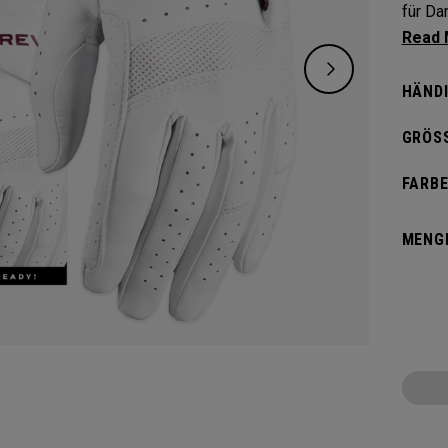
für Damen. Mit Callaways exk
hochwe
Der Re
HÄNDI
Perfor
GRÖSS
FARBE
MENG