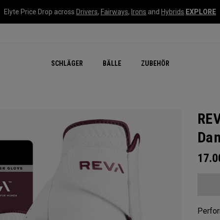
Elyte Price Drop across
Drivers
,
Fairways
,
Irons
and
Hybrids
EXPLORE
SCHLÄGER
BÄLLE
ZUBEHÖR
REV
Da
17.
Perfo