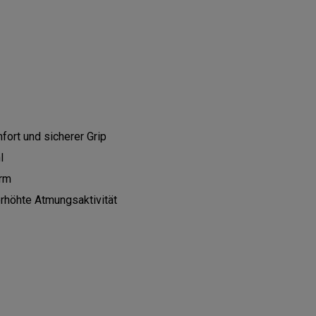
CONFIGURE
ort und sicherer Grip
l
orm
erhöhte Atmungsaktivität