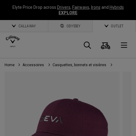
Elyte Price Drop across
Drivers
,
Fairways
,
Irons
and
Hybrids
EXPLORE
CALLAWAY
ODYSSEY
OUTLET
Panier
Recherch
O
Home
Accessoires
Casquettes, bonnets et visières
Callaway
Golf