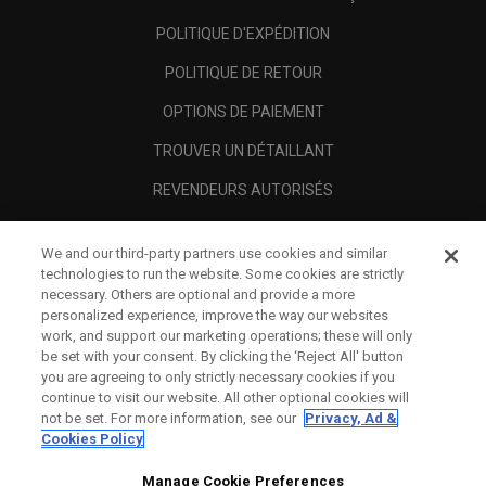
POLITIQUE D'EXPÉDITION
POLITIQUE DE RETOUR
OPTIONS DE PAIEMENT
TROUVER UN DÉTAILLANT
REVENDEURS AUTORISÉS
SCAM AWARENESS
We and our third-party partners use cookies and similar
A PROPOS
technologies to run the website. Some cookies are strictly
necessary. Others are optional and provide a more
MENTIONS LÉGALES
personalized experience, improve the way our websites
work, and support our marketing operations; these will only
be set with your consent. By clicking the ‘Reject All' button
you are agreeing to only strictly necessary cookies if you
continue to visit our website. All other optional cookies will
not be set. For more information, see our
Privacy, Ad &
Cookies Policy
Manage Cookie Preferences