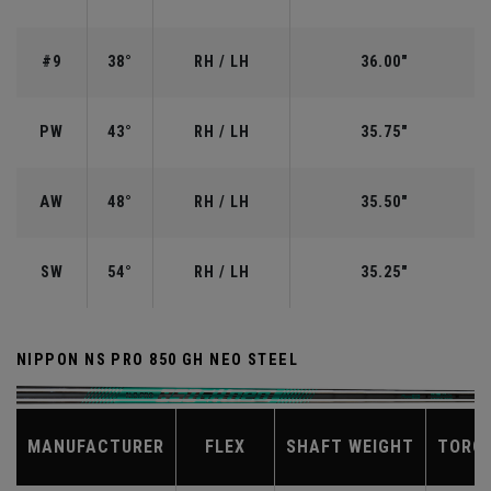
#9
38°
RH / LH
36.00"
PW
43°
RH / LH
35.75"
AW
48°
RH / LH
35.50"
SW
54°
RH / LH
35.25"
NIPPON NS PRO 850 GH NEO STEEL
MANUFACTURER
FLEX
SHAFT WEIGHT
TORQ