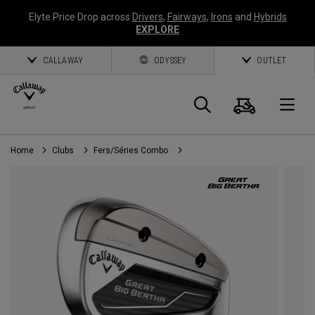
Elyte Price Drop across
Drivers
,
Fairways
,
Irons
and
Hybrids
EXPLORE
CALLAWAY
ODYSSEY
OUTLET
Panier
Recherch
O
Home
Clubs
Fers/Séries Combo
Callaway
Golf