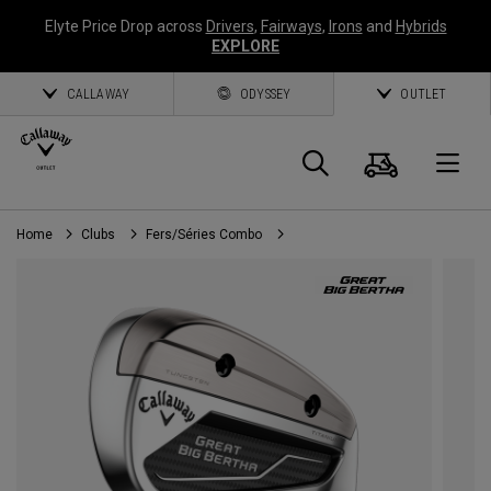
Elyte Price Drop across
Drivers
,
Fairways
,
Irons
and
Hybrids
EXPLORE
CALLAWAY
ODYSSEY
OUTLET
Panier
Recherch
O
Home
Clubs
Fers/Séries Combo
Callaway
Golf