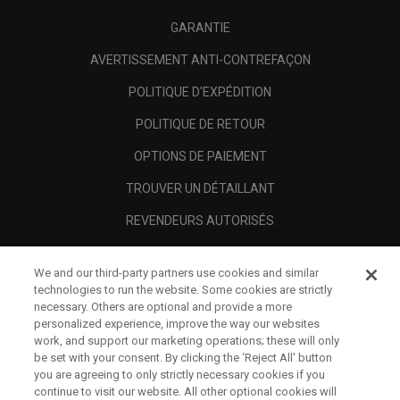
GARANTIE
AVERTISSEMENT ANTI-CONTREFAÇON
POLITIQUE D'EXPÉDITION
POLITIQUE DE RETOUR
OPTIONS DE PAIEMENT
TROUVER UN DÉTAILLANT
REVENDEURS AUTORISÉS
SCAM AWARENESS
We and our third-party partners use cookies and similar
A PROPOS
technologies to run the website. Some cookies are strictly
necessary. Others are optional and provide a more
MENTIONS LÉGALES
personalized experience, improve the way our websites
work, and support our marketing operations; these will only
be set with your consent. By clicking the ‘Reject All' button
you are agreeing to only strictly necessary cookies if you
continue to visit our website. All other optional cookies will