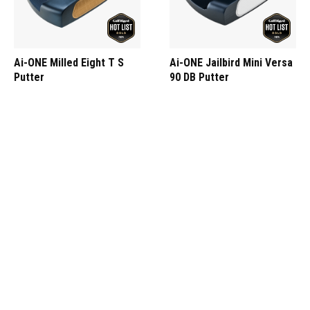
Ai-ONE Milled Eight T S
Ai-ONE Jailbird Mini Versa
Putter
90 DB Putter
£ 449,00
£ 269,40
£ 289,00
£ 216,75
OUTLET - 35% OFF
OUTLET - 40% OFF
Ai-ONE Milled Seven T DB
Ai-ONE Milled Jailbird Mini
Putter
T DB Putter
£ 449,00
£ 291,85
£ 449,00
£ 269,40