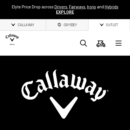
Elyte Price Drop across
Drivers
,
Fairways
,
Irons
and
Hybrids
EXPLORE
CALLAWAY
ODYSSEY
OUTLET
Warenk
Suche
O
Callaway
Golf