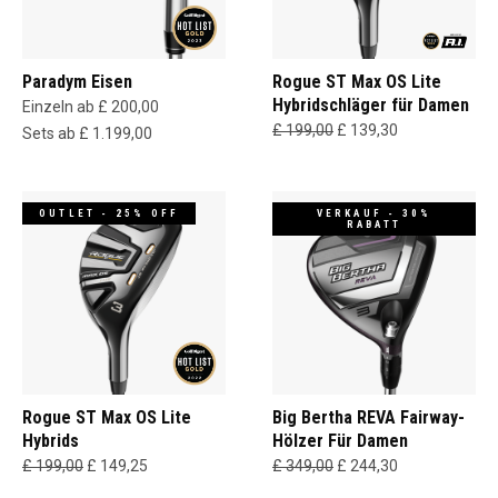
Paradym Eisen
Rogue ST Max OS Lite
Hybridschläger für Damen
Einzeln ab £ 200,00
£ 199,00
£ 139,30
Sets ab £ 1.199,00
OUTLET - 25% OFF
VERKAUF - 30%
RABATT
Rogue ST Max OS Lite
Big Bertha REVA Fairway-
Hybrids
Hölzer Für Damen
£ 199,00
£ 149,25
£ 349,00
£ 244,30