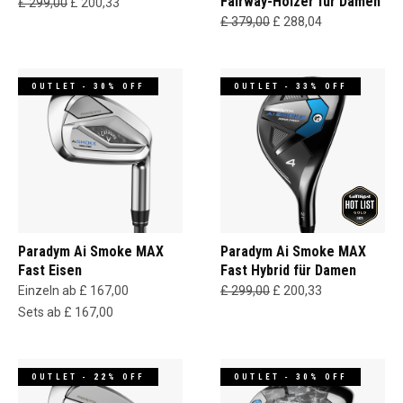
Fairway-Hölzer für Damen
£ 299,00
£ 200,33
£ 379,00
£ 288,04
OUTLET - 30% OFF
OUTLET - 33% OFF
Paradym Ai Smoke MAX
Paradym Ai Smoke MAX
Fast Eisen
Fast Hybrid für Damen
Einzeln ab £ 167,00
£ 299,00
£ 200,33
Sets ab £ 167,00
OUTLET - 22% OFF
OUTLET - 30% OFF