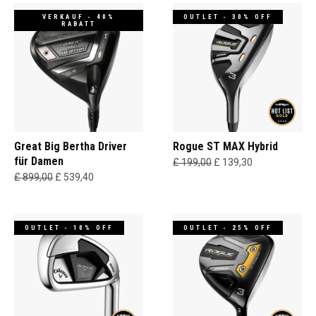
VERKAUF - 40%
OUTLET - 30% OFF
RABATT
Great Big Bertha Driver
Rogue ST MAX Hybrid
für Damen
£ 199,00
£ 139,30
£ 899,00
£ 539,40
OUTLET - 10% OFF
OUTLET - 25% OFF