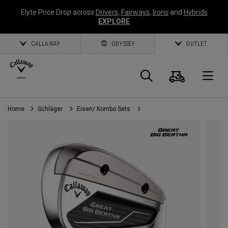
Elyte Price Drop across
Drivers
,
Fairways
,
Irons
and
Hybrids
EXPLORE
CALLAWAY
ODYSSEY
OUTLET
Warenk
Suche
O
Home
Schläger
Eisen/ Kombo Sets
Callaway
Golf