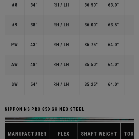
#8
34°
RH / LH
36.50"
63.0°
#9
38°
RH / LH
36.00"
63.5°
PW
43°
RH / LH
35.75"
64.0°
AW
48°
RH / LH
35.50"
64.0°
SW
54°
RH / LH
35.25"
64.0°
NIPPON NS PRO 850 GH NEO STEEL
MANUFACTURER
FLEX
SHAFT WEIGHT
TORQ