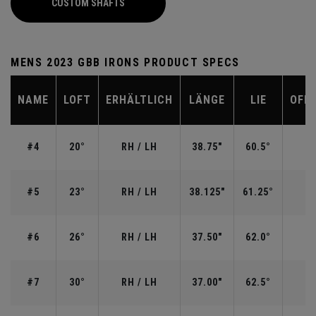
CUSTOM SHAFTS
MENS 2023 GBB IRONS PRODUCT SPECS
NAME
LOFT
ERHÄLTLICH
LÄNGE
LIE
OFF
#4
20°
RH / LH
38.75"
60.5°
#5
23°
RH / LH
38.125"
61.25°
#6
26°
RH / LH
37.50"
62.0°
#7
30°
RH / LH
37.00"
62.5°