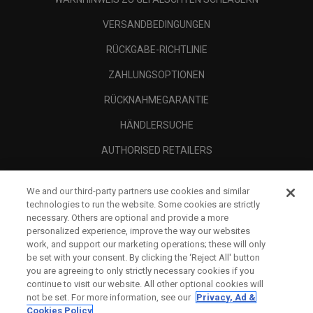
VERSANDBEDINGUNGEN
RÜCKGABE-RICHTLINIE
ZAHLUNGSOPTIONEN
RÜCKNAHMEGARANTIE
HÄNDLERSUCHE
AUTHORISED RETAILERS
SCAM AWARENESS
We and our third-party partners use cookies and similar
UNTERNEHMENSPROFIL
technologies to run the website. Some cookies are strictly
necessary. Others are optional and provide a more
RECHTLICHES-
personalized experience, improve the way our websites
work, and support our marketing operations; these will only
be set with your consent. By clicking the ‘Reject All' button
you are agreeing to only strictly necessary cookies if you
continue to visit our website. All other optional cookies will
not be set. For more information, see our
Privacy, Ad &
Cookies Policy