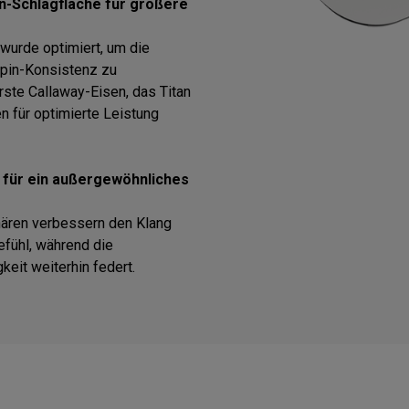
an-Schlagfläche für größere
wurde optimiert, um die
Spin-Konsistenz zu
rste Callaway-Eisen, das Titan
n für optimierte Leistung
 für ein außergewöhnliches
hären verbessern den Klang
efühl, während die
keit weiterhin federt.