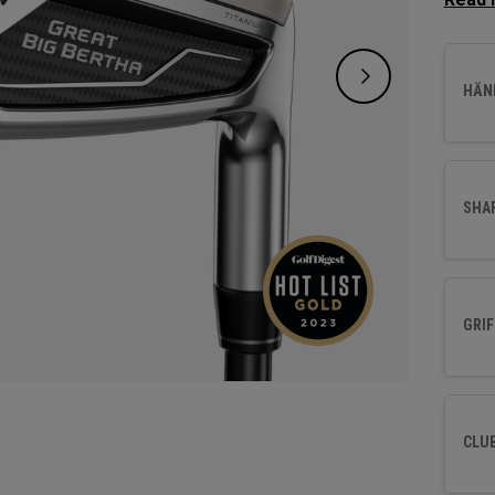
Präzis
HÄND
SHA
GRIF
CLU