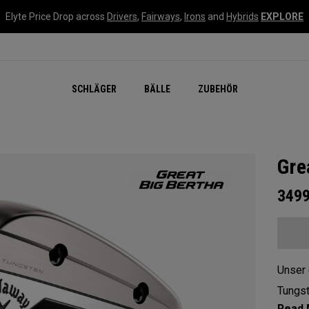
Elyte Price Drop across
Drivers
,
Fairways
,
Irons
and
Hybrids
EXPLORE
SCHLÄGER
BÄLLE
ZUBEHÖR
Gre
349
Unser 
Tungst