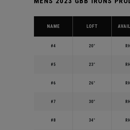
MENS 2023 GBB IRONS PRO
NAME
LOFT
AVAI
#4
20°
RH
#5
23°
RH
#6
26°
RH
#7
30°
RH
#8
34°
RH