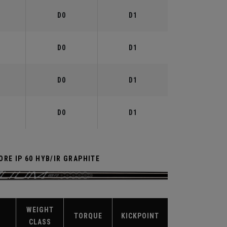
D0
D1
D0
D1
D0
D1
D0
D1
RE IP 60 HYB/IR GRAPHITE
WEIGHT
TORQUE
KICKPOINT
CLASS