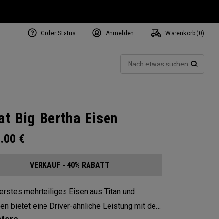
Order Status
Anmelden
Warenkorb (
0
)
Such
SUCH
at Big Bertha Eisen
9.00
€
VERKAUF - 40% RABATT
erstes mehrteiliges Eisen aus Titan und
en bietet eine Driver-ähnliche Leistung mit der