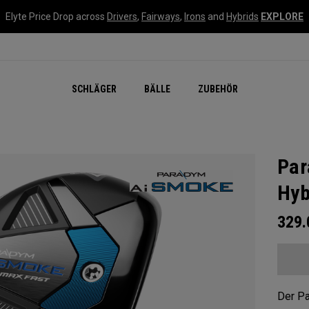
Elyte Price Drop across
Drivers
,
Fairways
,
Irons
and
Hybrids
EXPLORE
SCHLÄGER
BÄLLE
ZUBEHÖR
Par
Hyb
329
Der P