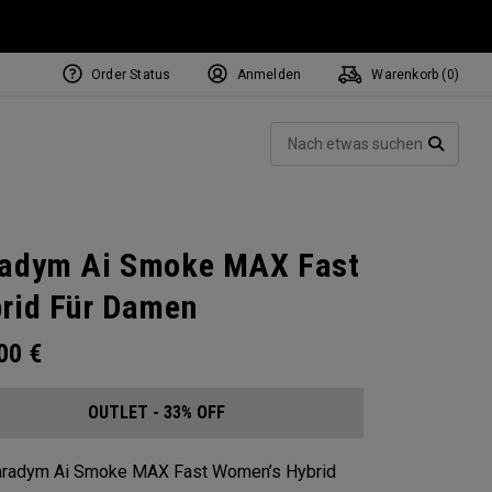
Order Status
Anmelden
Warenkorb (
0
)
Such
SUCH
adym Ai Smoke MAX Fast
rid Für Damen
.00
€
OUTLET - 33% OFF
aradym Ai Smoke MAX Fast Women’s Hybrid