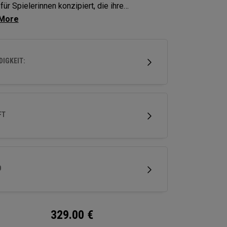
für Spielerinnen konzipiert, die ihre
nggeschwindigkeit sowie Abschlags- und
chnik verbessern wollen, um maximale Weiten
n gutes Gapping zu erzielen.
IGKEIT:
FT
D
329.00
€