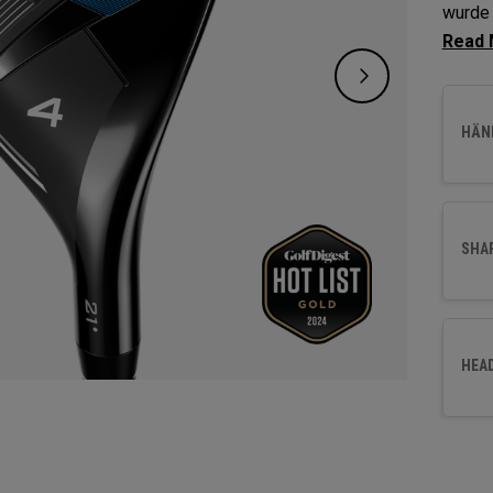
wurde 
Schwu
Spinte
und ei
HÄND
SHA
HEA