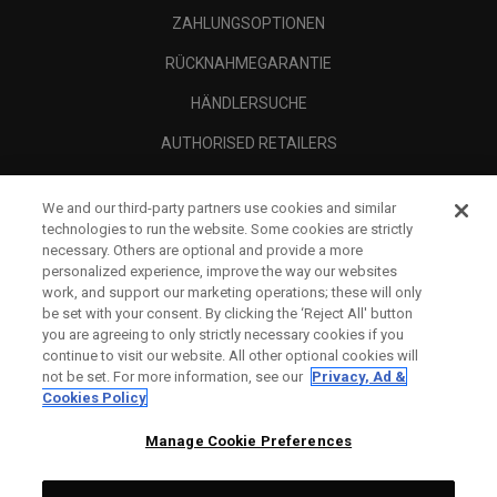
ZAHLUNGSOPTIONEN
RÜCKNAHMEGARANTIE
HÄNDLERSUCHE
AUTHORISED RETAILERS
SCAM AWARENESS
We and our third-party partners use cookies and similar
UNTERNEHMENSPROFIL
technologies to run the website. Some cookies are strictly
necessary. Others are optional and provide a more
RECHTLICHES-
personalized experience, improve the way our websites
work, and support our marketing operations; these will only
be set with your consent. By clicking the ‘Reject All' button
you are agreeing to only strictly necessary cookies if you
continue to visit our website. All other optional cookies will
not be set. For more information, see our
Privacy, Ad &
Cookies Policy
Manage Cookie Preferences