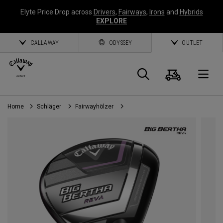
Elyte Price Drop across
Drivers
,
Fairways
,
Irons
and
Hybrids
EXPLORE
CALLAWAY
ODYSSEY
OUTLET
Warenk
Suche
O
Home
Schläger
Fairwayhölzer
Callaway
Golf