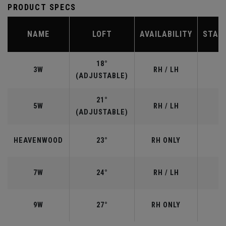
PRODUCT SPECS
NAME
LOFT
AVAILABILITY
STAN
18°
3W
RH / LH
(ADJUSTABLE)
21°
5W
RH / LH
(ADJUSTABLE)
HEAVENWOOD
23°
RH ONLY
7W
24°
RH / LH
9W
27°
RH ONLY