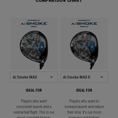
COMPARISON CHART
IDEAL FOR
IDEAL FOR
Players who want
Players who want to
consistent launch and a
increase launch and reduce
neutral ball flight. This is our
their slice. It's our most
most complete fairway
forgiving and highest