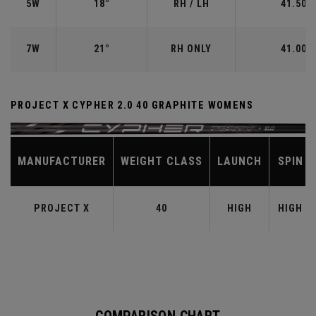
5W
18°
RH / LH
41.50"
7W
21°
RH ONLY
41.00"
PROJECT X CYPHER 2.0 40 GRAPHITE WOMENS
MANUFACTURER
WEIGHT CLASS
LAUNCH
SPIN
PROJECT X
40
HIGH
HIGH