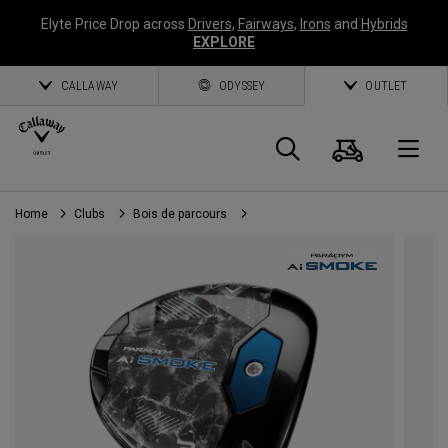
Elyte Price Drop across
Drivers
,
Fairways
,
Irons
and
Hybrids
EXPLORE
CALLAWAY
ODYSSEY
OUTLET
Panier
Recherch
O
Home
Clubs
Bois de parcours
Callaway
Golf