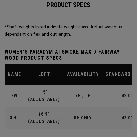
PRODUCT SPECS
*Shaft weights listed indicate weight class. Actual weight is
dependent on flex and cut length.
WOMEN'S PARADYM AI SMOKE MAX D FAIRWAY
WOOD PRODUCT SPECS
NAME
LOFT
AVAILABILITY
STANDARD L
15°
3W
RH / LH
42.00"
(ADJUSTABLE)
16.5°
3 HL
RH ONLY
42.00"
(ADJUSTABLE)