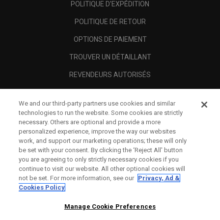
POLITIQUE D'EXPÉDITION
POLITIQUE DE RETOUR
OPTIONS DE PAIEMENT
TROUVER UN DÉTAILLANT
REVENDEURS AUTORISÉS
SCAM AWARENESS
We and our third-party partners use cookies and similar
A PROPOS
technologies to run the website. Some cookies are strictly
necessary. Others are optional and provide a more
MENTIONS LÉGALES
personalized experience, improve the way our websites
work, and support our marketing operations; these will only
be set with your consent. By clicking the ‘Reject All' button
you are agreeing to only strictly necessary cookies if you
continue to visit our website. All other optional cookies will
not be set. For more information, see our
Privacy, Ad &
Cookies Policy
Manage Cookie Preferences