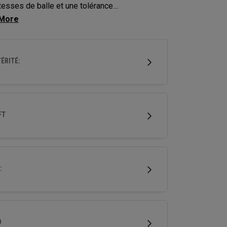
tesses de balle et une tolérance
ionnelles sur une variété de coups.
ÉRITÉ:
FT
:
D