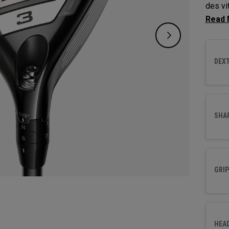
des vi
except
DEXT
SHA
GRIP
HEA