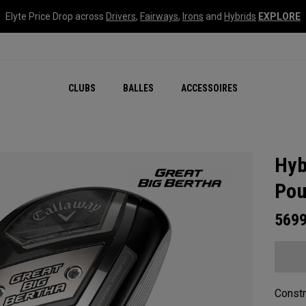
Elyte Price Drop across
Drivers
,
Fairways
,
Irons
and
Hybrids
EXPLORE
CLUBS
BALLES
ACCESSOIRES
Hyb
Po
569
Constru