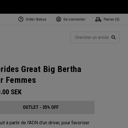
Order Status
Se connecter
Panier (
0
)
Rech
RECHE
rides Great Big Bertha
ur Femmes
9.00
SEK
OUTLET - 35% OFF
it à partir de l'ADN d'un driver, pour favoriser