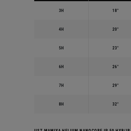
3H
18°
4H
20°
5H
23°
6H
26°
7H
29°
8H
32°
UST MAMIYA HELIUM NANOCORE IP 50 HYB/I