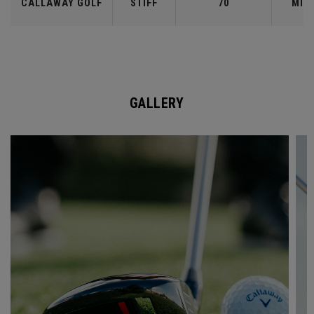
CALLAWAY GOLF
STIFF
70
MID
GALLERY