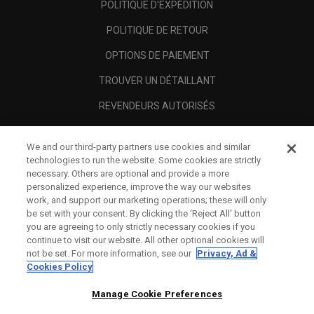
POLITIQUE D'EXPÉDITION
POLITIQUE DE RETOUR
OPTIONS DE PAIEMENT
TROUVER UN DÉTAILLANT
REVENDEURS AUTORISÉS
SCAM AWARENESS
We and our third-party partners use cookies and similar
A PROPOS
technologies to run the website. Some cookies are strictly
necessary. Others are optional and provide a more
MENTIONS LÉGALES
personalized experience, improve the way our websites
work, and support our marketing operations; these will only
be set with your consent. By clicking the ‘Reject All' button
you are agreeing to only strictly necessary cookies if you
continue to visit our website. All other optional cookies will
not be set. For more information, see our
Privacy, Ad &
Cookies Policy
Manage Cookie Preferences