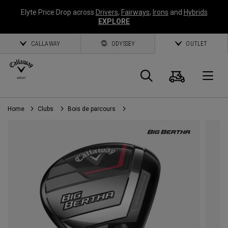
Elyte Price Drop across
Drivers
,
Fairways
,
Irons
and
Hybrids
EXPLORE
CALLAWAY
ODYSSEY
OUTLET
Panier
Recherch
O
Home
Clubs
Bois de parcours
Callaway
Golf