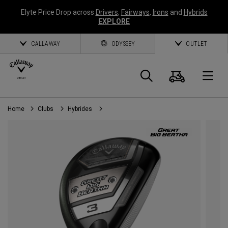
Elyte Price Drop across
Drivers
,
Fairways
,
Irons
and
Hybrids
EXPLORE
CALLAWAY
ODYSSEY
OUTLET
Panier
Recherch
O
Home
Clubs
Hybrides
Callaway
Golf