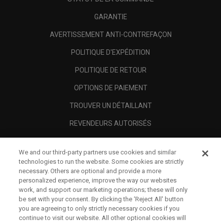
GARANTIE
AVERTISSEMENT ANTI-CONTREFAÇON
POLITIQUE D'EXPÉDITION
POLITIQUE DE RETOUR
OPTIONS DE PAIEMENT
TROUVER UN DÉTAILLANT
REVENDEURS AUTORISÉS
SCAM AWARENESS
We and our third-party partners use cookies and similar
A PROPOS
technologies to run the website. Some cookies are strictly
necessary. Others are optional and provide a more
MENTIONS LÉGALES
personalized experience, improve the way our websites
work, and support our marketing operations; these will only
be set with your consent. By clicking the ‘Reject All' button
you are agreeing to only strictly necessary cookies if you
continue to visit our website. All other optional cookies will