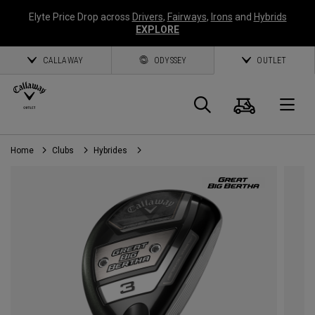
Elyte Price Drop across
Drivers
,
Fairways
,
Irons
and
Hybrids
EXPLORE
CALLAWAY
ODYSSEY
OUTLET
Panier
Recherch
O
Home
Clubs
Hybrides
Callaway
Golf