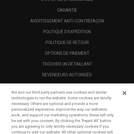
GARANTIE
AVERTISSEMENT ANTI-CONTREFAÇON
POLITIQUE D'EXPÉDITION
POLITIQUE DE RETOUR
OPTIONS DE PAIEMENT
TROUVER UN DÉTAILLANT
REVENDEURS AUTORISÉS
SCAM AWARENESS
We and our third-party partners use cookies and similar
A PROPOS
technologies to run the website. Some cookies are strictly
necessary. Others are optional and provide a more
MENTIONS LÉGALES
personalized experience, improve the way our websites
work, and support our marketing operations; these will only
be set with your consent. By clicking the ‘Reject All' button
you are agreeing to only strictly necessary cookies if you
continue to visit our website. All other optional cookies will