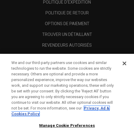
POLITIQUE D'EXPÉDITION
POLITIQUE DE RETOUR
OPTIONS DE PAIEMENT
TROUVER UN DÉTAILLANT
REVENDEURS AUTORISÉS
SCAM AWARENESS
We and our third-party partners use cookies and similar
A PROPOS
technologies to run the website. Some cookies are strictly
necessary. Others are optional and provide a more
MENTIONS LÉGALES
personalized experience, improve the way our websites
work, and support our marketing operations; these will only
be set with your consent. By clicking the ‘Reject All' button
you are agreeing to only strictly necessary cookies if you
continue to visit our website. All other optional cookies will
not be set. For more information, see our
Privacy, Ad &
Cookies Policy
Manage Cookie Preferences