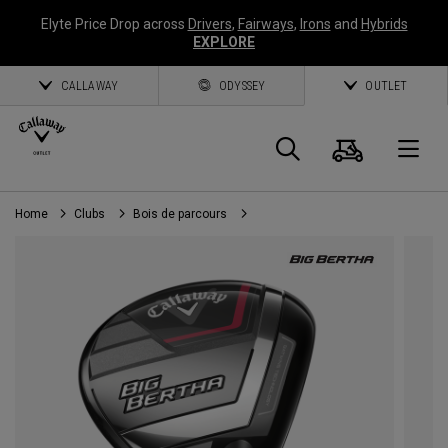
Elyte Price Drop across
Drivers
,
Fairways
,
Irons
and
Hybrids
EXPLORE
CALLAWAY
ODYSSEY
OUTLET
Panier
Recherch
O
Home
Clubs
Bois de parcours
Callaway
Golf