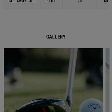
CALLAWAY GOLF
STIFF
70
MID
GALLERY