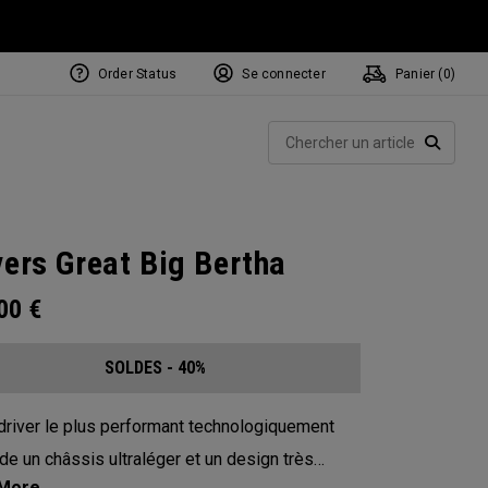
Order Status
Se connecter
Panier (
0
)
Rech
RECHE
vers Great Big Bertha
.00
€
SOLDES - 40%
driver le plus performant technologiquement
e un châssis ultraléger et un design très