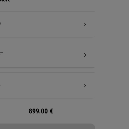
le, afin d'augmenter la vitesse de la tête du
 la distance totale.
D
FT
:
899.00
€