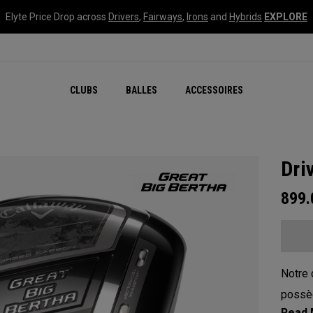
Elyte Price Drop across
Drivers
,
Fairways
,
Irons
and
Hybrids
EXPLORE
CLUBS
BALLES
ACCESSOIRES
Dri
899
Notre 
possèd