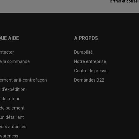
offres et conseil
UE AIDE
A PROPOS
ntacter
Durabilité
de la commande
Notre entreprise
e
Centre de presse
sement anti-contrefaçon
Demandes B2B
e d'expédition
e de retour
 de paiement
un détaillant
urs autorisés
wareness