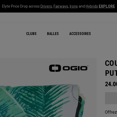
Elyte Price Drop across
Drivers
,
Fairways
,
Irons
and
Hybrids
EXPLORE
CLUBS
BALLES
ACCESSOIRES
CO
PU
24.
Offrez