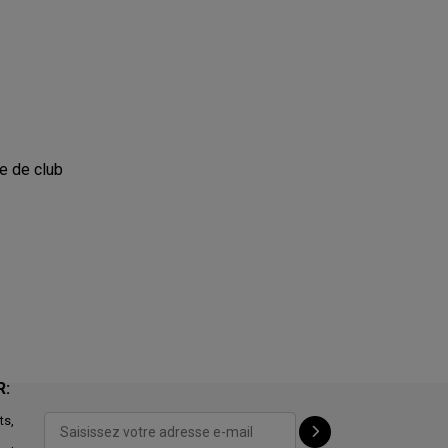
te de club
R:
ts,