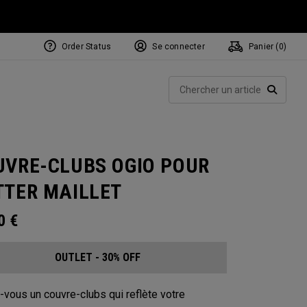
Order Status
Se connecter
Panier (
0
)
Rech
RECHE
UVRE-CLUBS OGIO POUR
TTER MAILLET
00
€
OUTLET - 30% OFF
-vous un couvre-clubs qui reflète votre