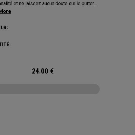
nalité et ne laissez aucun doute sur le putter
us appartient. Protégez votre putter avec ces
-clubs distinctifs et durables.
UR:
ITÉ:
24.00
€
CONFIGURE