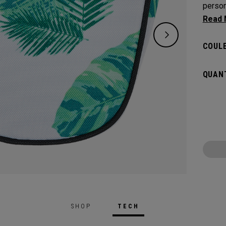
person
qui vo
couvre
COULE
QUANT
SHOP
TECH