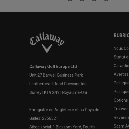
RUBRIQ
Nous Co
Statut 
Garanti
Callaway Golf Europe Ltd
Avertis
Unit 27 Barwell Business Park
Politiqu
Leatherhead Road Chessington
Politiqu
Surrey | KT9 2NY | Royaume-Uni
Options
Trouver 
Enregistré en Angleterre et au Pays de
Revende
Galles: 2756321
Scam A
Siège social: 1 Blossom Yard, Fourth