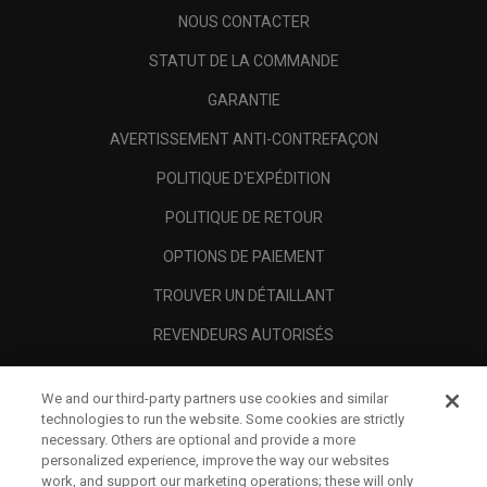
NOUS CONTACTER
STATUT DE LA COMMANDE
GARANTIE
AVERTISSEMENT ANTI-CONTREFAÇON
POLITIQUE D'EXPÉDITION
POLITIQUE DE RETOUR
OPTIONS DE PAIEMENT
TROUVER UN DÉTAILLANT
REVENDEURS AUTORISÉS
SCAM AWARENESS
We and our third-party partners use cookies and similar
A PROPOS
technologies to run the website. Some cookies are strictly
necessary. Others are optional and provide a more
MENTIONS LÉGALES
personalized experience, improve the way our websites
work, and support our marketing operations; these will only