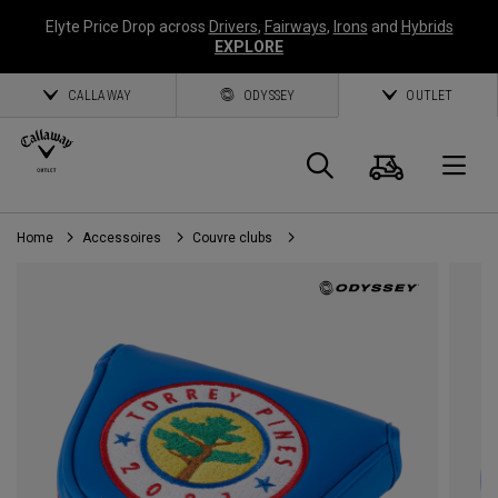
Elyte Price Drop across
Drivers
,
Fairways
,
Irons
and
Hybrids
EXPLORE
CALLAWAY
ODYSSEY
OUTLET
Panier
Recherch
O
Home
Accessoires
Couvre clubs
Callaway
Golf