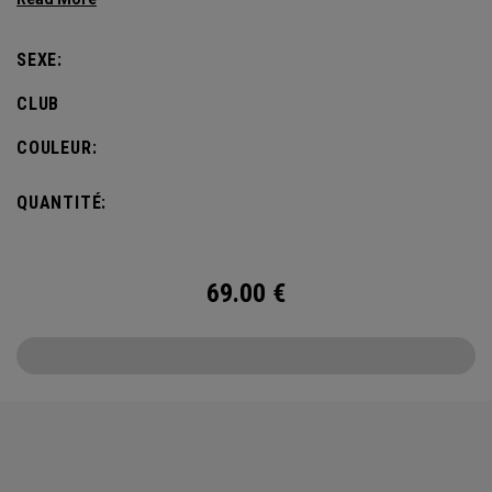
defines this iconic major.
SEXE:
CLUB
COULEUR:
QUANTITÉ:
69.00
€