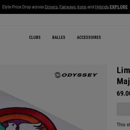
Elyte Price Drop across
Drivers
,
Fairways
,
Irons
and
Hybrids
EXPLORE
CLUBS
BALLES
ACCESSOIRES
Lim
Maj
69.
This s