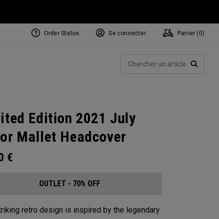
Order Status
Se connecter
Panier (
0
)
Rech
RECHE
ited Edition 2021 July
or Mallet Headcover
00
€
OUTLET - 70% OFF
triking retro design is inspired by the legendary