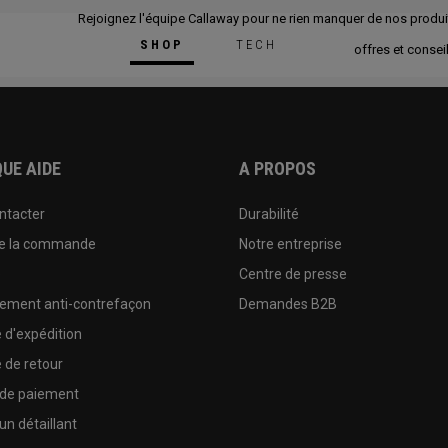
Rejoignez l'équipe Callaway pour ne rien manquer de nos produi
SHOP
TECH
offres et conseil
UE AIDE
A PROPOS
ntacter
Durabilité
de la commande
Notre entreprise
e
Centre de presse
sement anti-contrefaçon
Demandes B2B
e d'expédition
e de retour
 de paiement
un détaillant