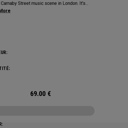
Carnaby Street music scene in London. It's
n to make an impression across the famous
ayout.
UR:
ITÉ:
69.00
€
R: