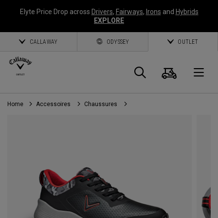
Elyte Price Drop across
Drivers
,
Fairways
,
Irons
and
Hybrids
EXPLORE
CALLAWAY
ODYSSEY
OUTLET
Panier
Recherch
O
Home
Accessoires
Chaussures
Callaway
Golf