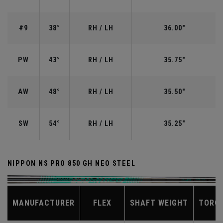
#9
38°
RH / LH
36.00"
PW
43°
RH / LH
35.75"
AW
48°
RH / LH
35.50"
SW
54°
RH / LH
35.25"
NIPPON NS PRO 850 GH NEO STEEL
MANUFACTURER
FLEX
SHAFT WEIGHT
TORQ