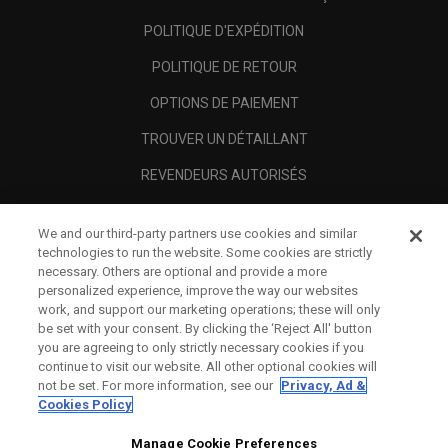
POLITIQUE D'EXPÉDITION
POLITIQUE DE RETOUR
OPTIONS DE PAIEMENT
TROUVER UN DÉTAILLANT
REVENDEURS AUTORISÉS
SCAM AWARENESS
We and our third-party partners use cookies and similar
A PROPOS
technologies to run the website. Some cookies are strictly
necessary. Others are optional and provide a more
MENTIONS LÉGALES
personalized experience, improve the way our websites
work, and support our marketing operations; these will only
be set with your consent. By clicking the ‘Reject All' button
you are agreeing to only strictly necessary cookies if you
continue to visit our website. All other optional cookies will
not be set. For more information, see our
Privacy, Ad &
Cookies Policy
Manage Cookie Preferences