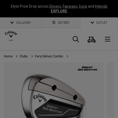
Elyte Price Drop across
Drivers
,
Fairways
,
Irons
and
Hybrids
EXPLORE
CALLAWAY
ODYSSEY
OUTLET
Panier
Recherch
O
Home
Clubs
Fers/Séries Combo
Callaway
Golf