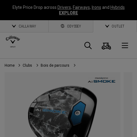
Elyte Price Drop across
Drivers
,
Fairways
,
Irons
and
Hybrids
EXPLORE
CALLAWAY
ODYSSEY
OUTLET
Panier
Recherch
O
Home
Clubs
Bois de parcours
Callaway
Golf