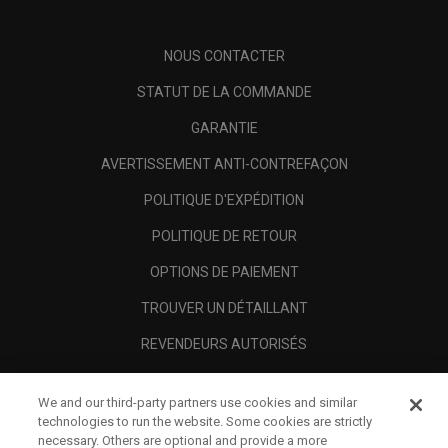
NOUS CONTACTER
STATUT DE LA COMMANDE
GARANTIE
AVERTISSEMENT ANTI-CONTREFAÇON
POLITIQUE D'EXPÉDITION
POLITIQUE DE RETOUR
OPTIONS DE PAIEMENT
TROUVER UN DÉTAILLANT
REVENDEURS AUTORISÉS
SCAM AWARENESS
We and our third-party partners use cookies and similar
A PROPOS
technologies to run the website. Some cookies are strictly
necessary. Others are optional and provide a more