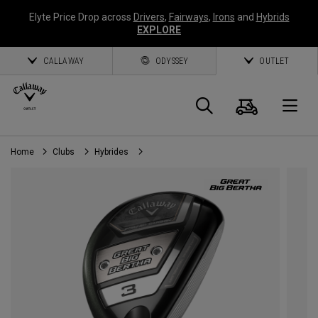
Elyte Price Drop across
Drivers
,
Fairways
,
Irons
and
Hybrids
EXPLORE
CALLAWAY
ODYSSEY
OUTLET
Panier
Recherch
O
Home
Clubs
Hybrides
Callaway
Golf