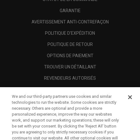
GARANTIE
AVERTISSEMENT ANTI-CONTREFAÇON
POLITIQUE D'EXPÉDITION
POLITIQUE DE RETOUR
OPTIONS DE PAIEMENT
TROUVER UN DÉTAILLANT
REVENDEURS AUTORISÉS
SCAM AWARENESS
We and our third-party partners use cookies and similar
A PROPOS
technologies to run the website. Some cookies are strictly
necessary. Others are optional and provide a more
MENTIONS LÉGALES
personalized experience, improve the way our websites
work, and support our marketing operations; these will only
be set with your consent. By clicking the ‘Reject All' button
you are agreeing to only strictly necessary cookies if you
continue to visit our website. All other optional cookies will