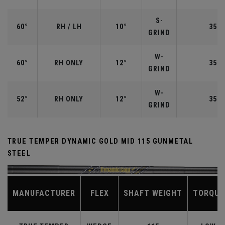
S-
60°
RH / LH
10°
35.0
GRIND
W-
60°
RH ONLY
12°
35.0
GRIND
W-
52°
RH ONLY
12°
35.5
GRIND
TRUE TEMPER DYNAMIC GOLD MID 115 GUNMETAL
STEEL
MANUFACTURER
FLEX
SHAFT WEIGHT
TORQUE