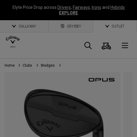
Elyte Price Drop across
Drivers
,
Fairways
,
Irons
and
Hybrids
EXPLORE
CALLAWAY
ODYSSEY
OUTLET
Panier
Recherch
O
Home
Clubs
Wedges
Callaway
Golf