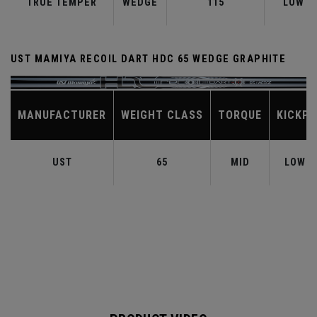
TRUE TEMPER
WEDGE
115
LOW
UST MAMIYA RECOIL DART HDC 65 WEDGE GRAPHITE
MANUFACTURER
WEIGHT CLASS
TORQUE
KICKPO
UST
65
MID
LOW-M