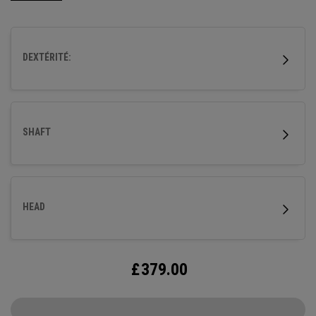
de décollage régulier avec un vol de balle neutre.
DEXTÉRITÉ:
SHAFT
HEAD
£
379.00