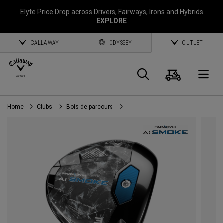
Elyte Price Drop across
Drivers
,
Fairways
,
Irons
and
Hybrids
EXPLORE
CALLAWAY
ODYSSEY
OUTLET
Panier
Recherch
O
Home
Clubs
Bois de parcours
Callaway
Golf