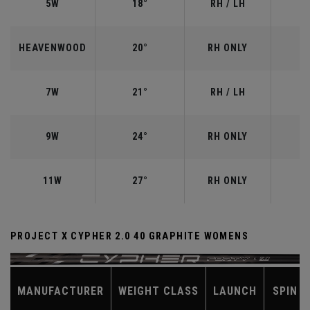
5W
18°
RH / LH
HEAVENWOOD
20°
RH ONLY
7W
21°
RH / LH
9W
24°
RH ONLY
11W
27°
RH ONLY
PROJECT X CYPHER 2.0 40 GRAPHITE WOMENS
MANUFACTURER
WEIGHT CLASS
LAUNCH
SPIN