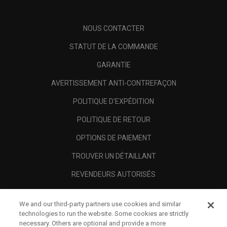
NOUS CONTACTER
STATUT DE LA COMMANDE
GARANTIE
AVERTISSEMENT ANTI-CONTREFAÇON
POLITIQUE D'EXPÉDITION
POLITIQUE DE RETOUR
OPTIONS DE PAIEMENT
TROUVER UN DÉTAILLANT
REVENDEURS AUTORISÉS
SCAM AWARENESS
We and our third-party partners use cookies and similar
A PROPOS
technologies to run the website. Some cookies are strictly
necessary. Others are optional and provide a more