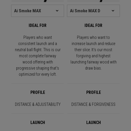
IDEAL FOR
IDEAL FOR
Players who want
Players who want to
consistent launch and a
increase launch and reduce
neutral ball flight. This is our
their slice. It's our most
most complete fairway
forgiving and highest
wood offering with
launching fairway wood with
progressive shaping that's
draw bias.
optimized for every loft.
PROFILE
PROFILE
DISTANCE & ADJUSTABILITY
DISTANCE & FORGIVENESS
LAUNCH
LAUNCH