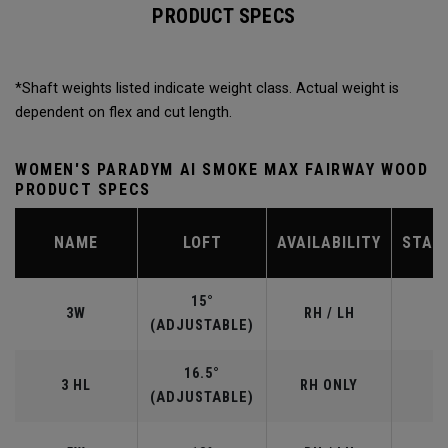
PRODUCT SPECS
*Shaft weights listed indicate weight class. Actual weight is
dependent on flex and cut length.
WOMEN'S PARADYM AI SMOKE MAX FAIRWAY WOOD
PRODUCT SPECS
NAME
LOFT
AVAILABILITY
STAN
15°
3W
RH / LH
(ADJUSTABLE)
16.5°
3 HL
RH ONLY
(ADJUSTABLE)