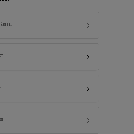
onçus pour les joueurs à la recherche d'un fer
mant en acier forgé haut de gamme ayant une
affinée.
ÉRITÉ:
FT
:
BS