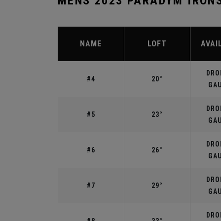
MENS 2023 PARADYM IRON
NAME
LOFT
AVAI
DROI
#4
20°
GA
DROI
#5
23°
GA
DROI
#6
26°
GA
DROI
#7
29°
GA
DROI