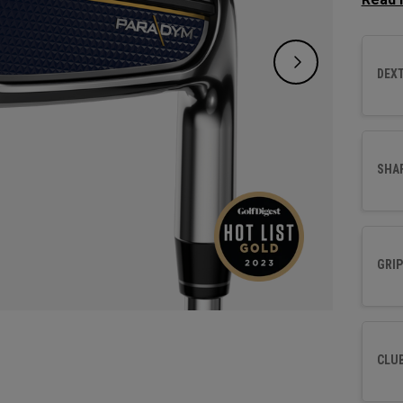
sont c
perfor
forme 
DEXT
SHA
GRIP
CLU