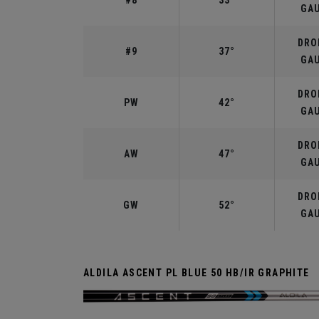
#8
33°
GA
DROI
#9
37°
GA
DROI
PW
42°
GA
DROI
AW
47°
GA
DROI
GW
52°
GA
ALDILA ASCENT PL BLUE 50 HB/IR GRAPHITE