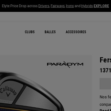
Elyte Price Drop across
Drivers
,
Fairways
,
Irons
and
Hybrids
EXPLORE
CLUBS
BALLES
ACCESSOIRES
Fer
137
Nos fe
conçue