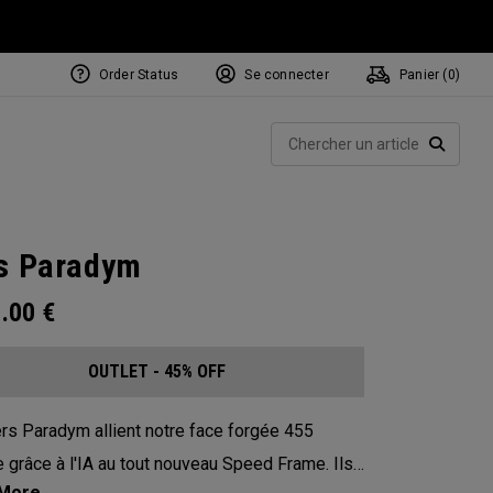
Order Status
Se connecter
Panier (
0
)
Rech
RECHE
s Paradym
1.00
€
OUTLET - 45% OFF
rs Paradym allient notre face forgée 455
 grâce à l'IA au tout nouveau Speed Frame. Ils