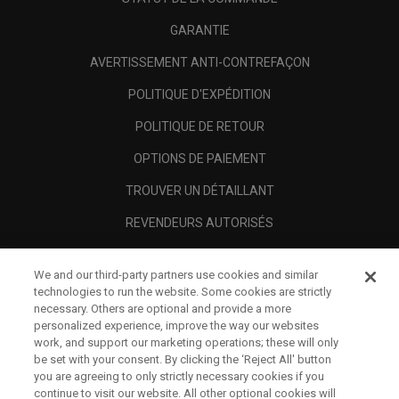
GARANTIE
AVERTISSEMENT ANTI-CONTREFAÇON
POLITIQUE D'EXPÉDITION
POLITIQUE DE RETOUR
OPTIONS DE PAIEMENT
TROUVER UN DÉTAILLANT
REVENDEURS AUTORISÉS
SCAM AWARENESS
We and our third-party partners use cookies and similar
A PROPOS
technologies to run the website. Some cookies are strictly
necessary. Others are optional and provide a more
MENTIONS LÉGALES
personalized experience, improve the way our websites
work, and support our marketing operations; these will only
be set with your consent. By clicking the ‘Reject All' button
you are agreeing to only strictly necessary cookies if you
continue to visit our website. All other optional cookies will