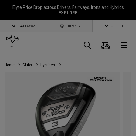
Elyte Price Drop across
Drivers
,
Fairways
,
Irons
and
Hybrids
EXPLORE
CALLAWAY
ODYSSEY
OUTLET
Panier
Recherch
O
Home
Clubs
Hybrides
Callaway
Golf