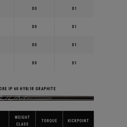
D0
D1
D0
D1
D0
D1
D0
D1
RE IP 60 HYB/IR GRAPHITE
WEIGHT
TORQUE
KICKPOINT
CLASS