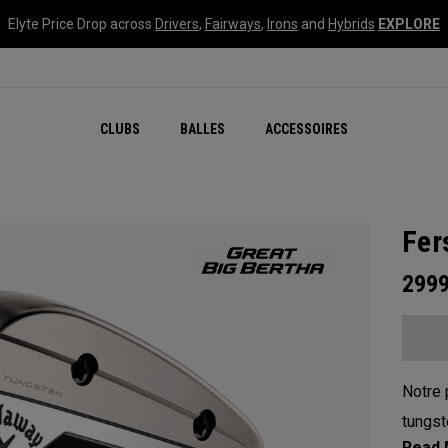
Elyte Price Drop across
Drivers
,
Fairways
,
Irons
and
Hybrids
EXPLORE
CLUBS
BALLES
ACCESSOIRES
Fer
299
Notre 
tungst