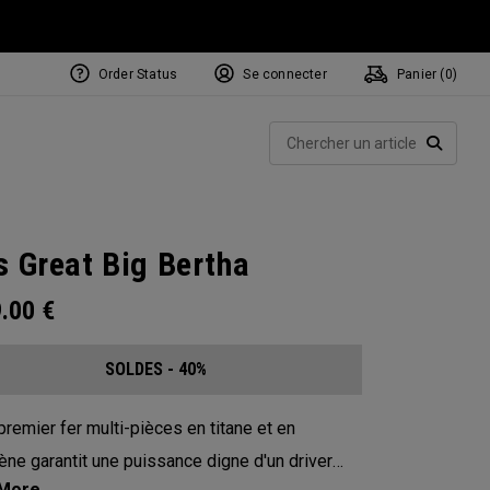
Order Status
Se connecter
Panier (
0
)
Rech
RECHE
s Great Big Bertha
9.00
€
SOLDES - 40%
premier fer multi-pièces en titane et en
ène garantit une puissance digne d'un driver