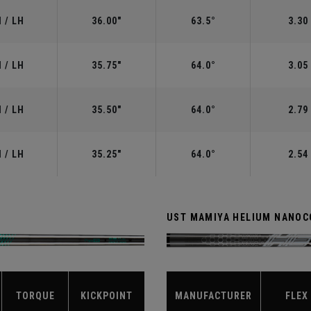
 / LH
36.00"
63.5°
3.30
 / LH
35.75"
64.0°
3.05
 / LH
35.50"
64.0°
2.79
 / LH
35.25"
64.0°
2.54
UST MAMIYA HELIUM NANOCO
TORQUE
KICKPOINT
MANUFACTURER
FLEX