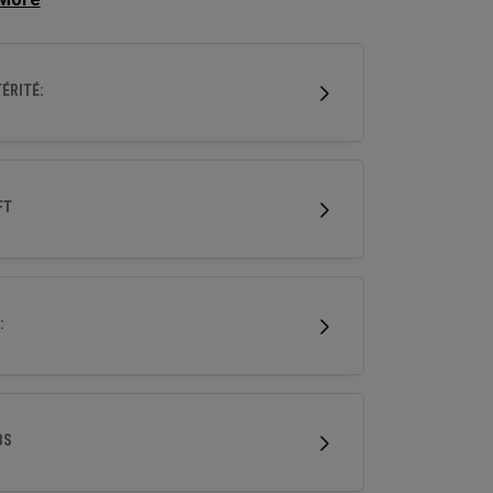
 précision d'un fer.
ÉRITÉ:
FT
:
BS