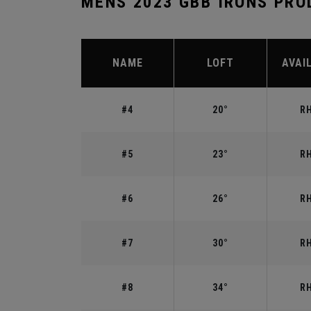
MENS 2023 GBB IRONS PRO
NAME
LOFT
AVAI
#4
20°
RH
#5
23°
RH
#6
26°
RH
#7
30°
RH
#8
34°
RH