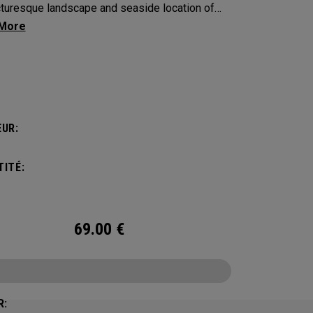
cturesque landscape and seaside location of
 Pines, along with a classic red, white and blue
 that defines this iconic major.
UR:
ITÉ:
69.00
€
R: