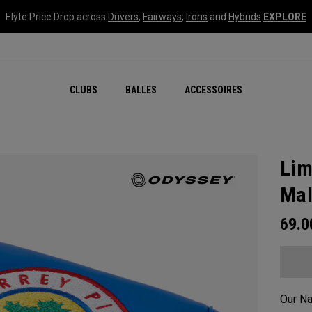
Elyte Price Drop across
Drivers
,
Fairways
,
Irons
and
Hybrids
EXPLORE
CLUBS
BALLES
ACCESSOIRES
Lim
Mal
69.
Our Na