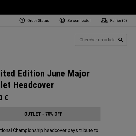
Order Status
Se connecter
Panier (
0
)
Rech
RECHE
ited Edition June Major
let Headcover
00
€
OUTLET - 70% OFF
tional Championship headcover pays tribute to