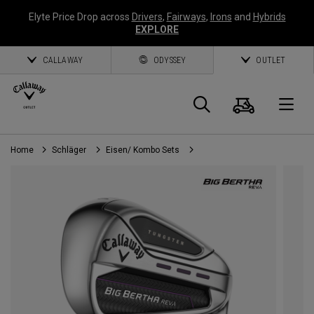
Elyte Price Drop across
Drivers
,
Fairways
,
Irons
and
Hybrids
EXPLORE
CALLAWAY
ODYSSEY
OUTLET
Warenk
Suche
O
Home
Schläger
Eisen/ Kombo Sets
Callaway
Golf