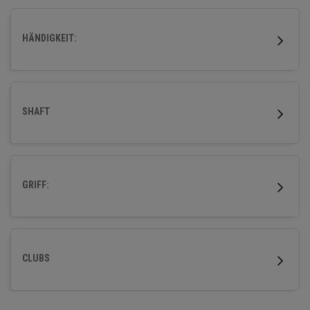
zu helfen, höher und einfacher mit hervorragender
Fehlerverzeihung und kraftvoller Weite abzuschlagen.
HÄNDIGKEIT:
SHAFT
GRIFF:
CLUBS