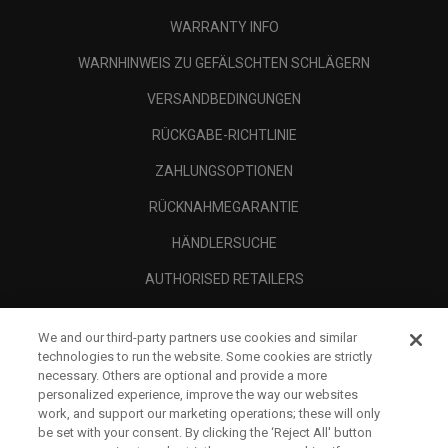
WARRANTY INFO
WARNHINWEIS ZU GEFÄLSCHTEN SCHLÄGERN
VERSANDBEDINGUNGEN
RÜCKGABE-RICHTLINIE
ZAHLUNGSOPTIONEN
RÜCKNAHMEGARANTIE
HÄNDLERSUCHE
AUTHORISED RETAILERS
SCAM AWARENESS
We and our third-party partners use cookies and similar
UNTERNEHMENSPROFIL
technologies to run the website. Some cookies are strictly
necessary. Others are optional and provide a more
RECHTLICHES-
personalized experience, improve the way our websites
work, and support our marketing operations; these will only
be set with your consent. By clicking the ‘Reject All' button