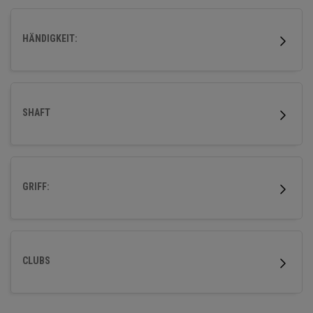
Eisen mit raffinierter Form und erstklassiger
Schmiedearbeit sind.
HÄNDIGKEIT:
SHAFT
GRIFF:
CLUBS