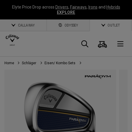
Elyte Price Drop across
Drivers
,
Fairways
,
Irons
and
Hybrids
EXPLORE
CALLAWAY
ODYSSEY
OUTLET
Warenk
Suche
O
Home
Schläger
Eisen/ Kombo Sets
Callaway
Golf