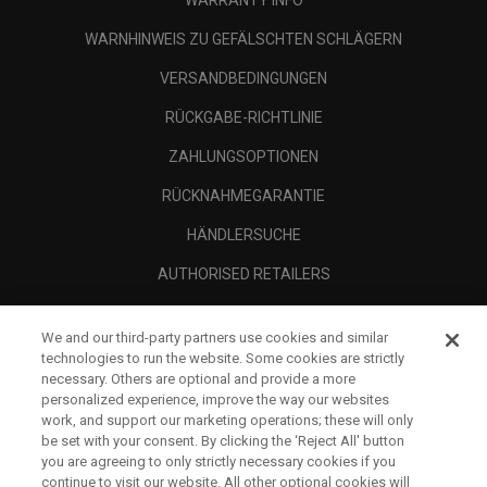
WARNHINWEIS ZU GEFÄLSCHTEN SCHLÄGERN
VERSANDBEDINGUNGEN
RÜCKGABE-RICHTLINIE
ZAHLUNGSOPTIONEN
RÜCKNAHMEGARANTIE
HÄNDLERSUCHE
AUTHORISED RETAILERS
SCAM AWARENESS
We and our third-party partners use cookies and similar
UNTERNEHMENSPROFIL
technologies to run the website. Some cookies are strictly
necessary. Others are optional and provide a more
RECHTLICHES-
personalized experience, improve the way our websites
work, and support our marketing operations; these will only
be set with your consent. By clicking the ‘Reject All' button
you are agreeing to only strictly necessary cookies if you
continue to visit our website. All other optional cookies will