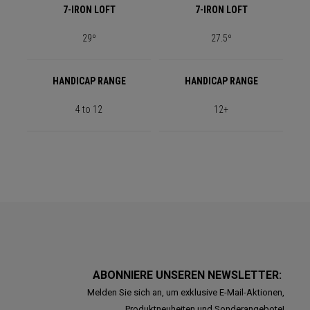
7-IRON LOFT
7-IRON LOFT
29º
27.5º
HANDICAP RANGE
HANDICAP RANGE
4 to 12
12+
ABONNIERE UNSEREN NEWSLETTER:
Melden Sie sich an, um exklusive E-Mail-Aktionen,
Produktneuheiten und Sonderangebote!