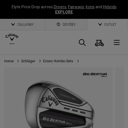
Elyte Price Drop across
Drivers
,
Fairways
,
Irons
and
Hybrids
EXPLORE
CALLAWAY
ODYSSEY
OUTLET
Warenk
Suche
O
Home
Schläger
Eisen/ Kombo Sets
Callaway
Golf