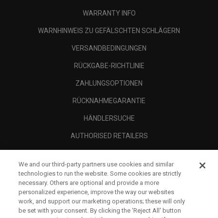
WARRANTY INFO
WARNHINWEIS ZU GEFÄLSCHTEN SCHLÄGERN
VERSANDBEDINGUNGEN
RÜCKGABE-RICHTLINIE
ZAHLUNGSOPTIONEN
RÜCKNAHMEGARANTIE
HÄNDLERSUCHE
AUTHORISED RETAILERS
SCAM AWARENESS
We and our third-party partners use cookies and similar
UNTERNEHMENSPROFIL
technologies to run the website. Some cookies are strictly
necessary. Others are optional and provide a more
RECHTLICHES-
personalized experience, improve the way our websites
work, and support our marketing operations; these will only
be set with your consent. By clicking the ‘Reject All' button