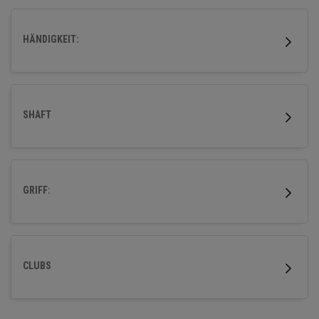
zu helfen, höher und einfacher mit hervorragender
Fehlerverzeihung und kraftvoller Weite abzuschlagen.
HÄNDIGKEIT:
SHAFT
GRIFF:
CLUBS