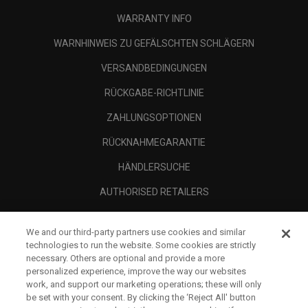
WARRANTY INFO
WARNHINWEIS ZU GEFÄLSCHTEN SCHLÄGERN
VERSANDBEDINGUNGEN
RÜCKGABE-RICHTLINIE
ZAHLUNGSOPTIONEN
RÜCKNAHMEGARANTIE
HÄNDLERSUCHE
AUTHORISED RETAILERS
SCAM AWARENESS
We and our third-party partners use cookies and similar
UNTERNEHMENSPROFIL
technologies to run the website. Some cookies are strictly
necessary. Others are optional and provide a more
RECHTLICHES-
personalized experience, improve the way our websites
work, and support our marketing operations; these will only
be set with your consent. By clicking the ‘Reject All' button