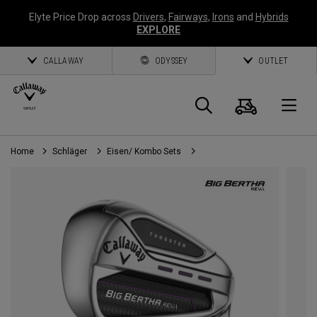
Elyte Price Drop across
Drivers
,
Fairways
,
Irons
and
Hybrids
EXPLORE
CALLAWAY
ODYSSEY
OUTLET
Warenk
Suche
O
Home
Schläger
Eisen/ Kombo Sets
Callaway
Golf