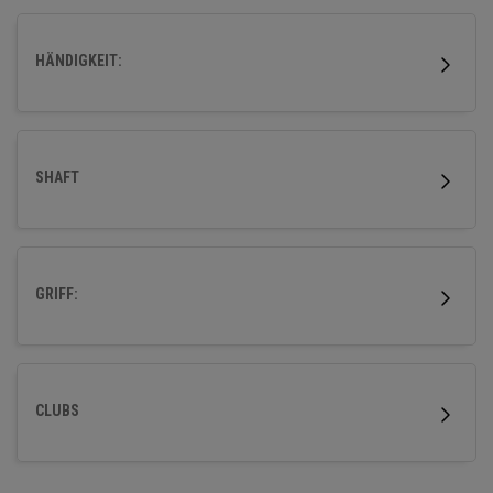
zu helfen, höher und einfacher mit hervorragender
Fehlerverzeihung und kraftvoller Weite abzuschlagen.
HÄNDIGKEIT:
SHAFT
GRIFF:
CLUBS