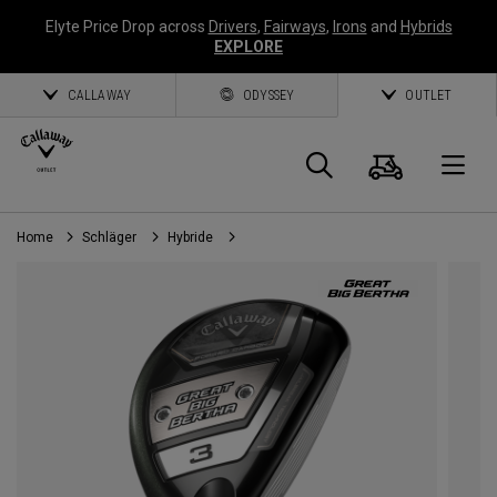
Elyte Price Drop across
Drivers
,
Fairways
,
Irons
and
Hybrids
EXPLORE
CALLAWAY
ODYSSEY
OUTLET
Warenk
Suche
O
Home
Schläger
Hybride
Callaway
Golf