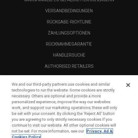
VERSANDBEDINGUNGEN
RÜCKGABE-RICHTLINIE
ZAHLUNGSOPTIONEN
RÜCKNAHMEGARANTIE
HÄNDLERSUCHE
AUTHORISED RETAILERS
SCAM AWARENESS
We and our third-party partners use cookies and similar
UNTERNEHMENSPROFIL
technologies to run the website. Some cookies are strictly
necessary. Others are optional and provide a more
RECHTLICHES-
personalized experience, improve the way our websites
work, and support our marketing operations; these will only
be set with your consent. By clicking the ‘Reject All' button
you are agreeing to only strictly necessary cookies if you
continue to visit our website. All other optional cookies will
not be set. For more information, see our
Privacy, Ad &
Cookies Policy