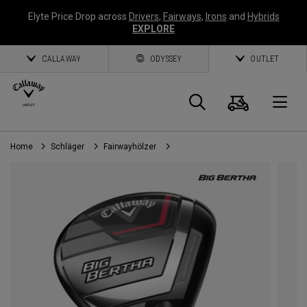
Elyte Price Drop across
Drivers
,
Fairways
,
Irons
and
Hybrids
EXPLORE
CALLAWAY
ODYSSEY
OUTLET
Warenk
Suche
O
Home
Schläger
Fairwayhölzer
Callaway
Golf