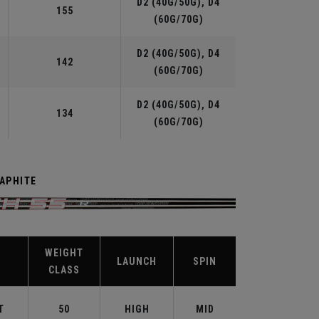
D2 (40G/50G), D4
155
(60G/70G)
D2 (40G/50G), D4
142
(60G/70G)
D2 (40G/50G), D4
134
(60G/70G)
RAPHITE
WEIGHT
X
LAUNCH
SPIN
CLASS
T
50
HIGH
MID