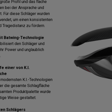
roße Profil und das flache
en bei der Ansprache und
rt. Für diese Schläger wurden
endet, um einen konsistenten
d Tragedistanz zu fördern.
it Batwing-Technologie
bilisiert den Schläger und
ehr Power und unglaublich
.
e einer von K.I.
äche
 modernsten K.I.-Technologien
ber die gesamte Schlagfläche
esamten Produktpalette wurde
tige Weise gestaltet.
hten Schlägers