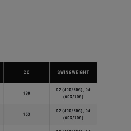
CC
SWINGWEIGHT
D2 (40G/50G), D4
180
(60G/70G)
D2 (40G/50G), D4
153
(60G/70G)