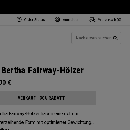
Order Status
Anmelden
Warenkorb (
0
)
Such
SUCH
 Bertha Fairway-Hölzer
.00
€
VERKAUF - 30% RABATT
rtha Fairway-Hölzer haben eine extrem
verzeihende Form mit optimierter Gewichtung