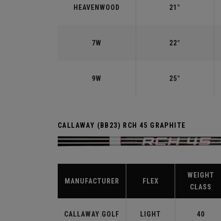
HEAVENWOOD
21°
7W
22°
9W
25°
CALLAWAY (BB23) RCH 45 GRAPHITE
WEIGHT
MANUFACTURER
FLEX
CLASS
CALLAWAY GOLF
LIGHT
40