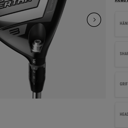
für Sp
einer 
geling
HÄND
einfac
Genaui
SHA
GRIF
HEA