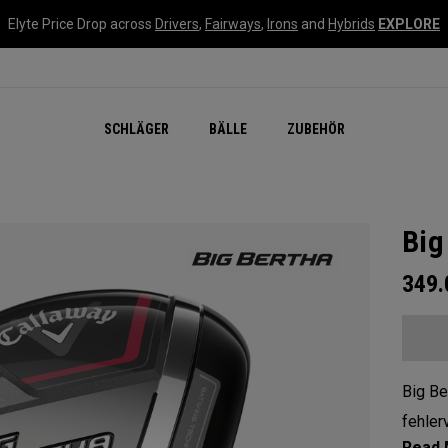
Elyte Price Drop across
Drivers
,
Fairways
,
Irons
and
Hybrids
EXPLORE
SCHLÄGER
BÄLLE
ZUBEHÖR
Big
349
Big Be
fehler