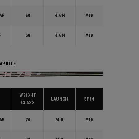
AR
50
HIGH
MID
F
50
HIGH
MID
RAPHITE
WEIGHT
X
LAUNCH
SPIN
CLASS
AR
70
MID
MID