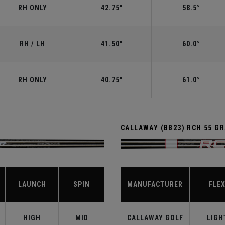
RH ONLY
42.75"
58.5°
RH / LH
41.50"
60.0°
RH ONLY
40.75"
61.0°
CALLAWAY (BB23) RCH 55 G
LAUNCH
SPIN
MANUFACTURER
FLE
HIGH
MID
CALLAWAY GOLF
LIGH