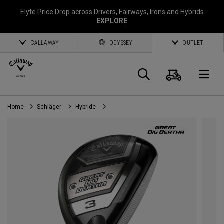
Elyte Price Drop across
Drivers
,
Fairways
,
Irons
and
Hybrids
EXPLORE
CALLAWAY
ODYSSEY
OUTLET
Warenk
Suche
O
Home
Schläger
Hybride
Callaway
Golf