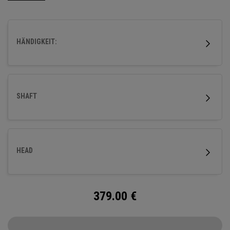
Abschlag mit einem neutralen Ballflug wünschen.
HÄNDIGKEIT:
SHAFT
HEAD
379.00
€