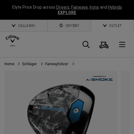
Elyte Price Drop across
Drivers
,
Fairways
,
Irons
and
Hybrids
EXPLORE
CALLAWAY
ODYSSEY
OUTLET
Warenk
Suche
O
Home
Schläger
Fairwayhölzer
Callaway
Golf