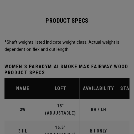
PRODUCT SPECS
*Shaft weights listed indicate weight class. Actual weight is
dependent on flex and cut length.
WOMEN'S PARADYM AI SMOKE MAX FAIRWAY WOOD
PRODUCT SPECS
NAME
LOFT
AVAILABILITY
STAN
15°
3W
RH / LH
(ADJUSTABLE)
16.5°
3 HL
RH ONLY