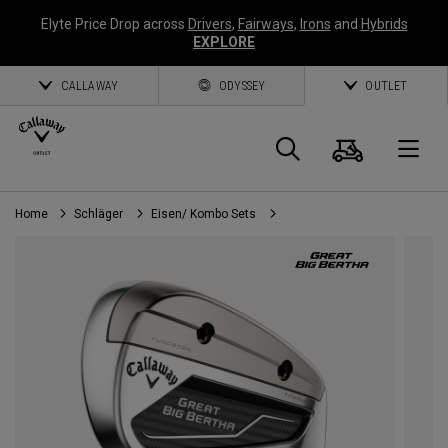
Elyte Price Drop across
Drivers
,
Fairways
,
Irons
and
Hybrids
EXPLORE
CALLAWAY
ODYSSEY
OUTLET
Warenk
Suche
O
Home
Schläger
Eisen/ Kombo Sets
Callaway
Golf