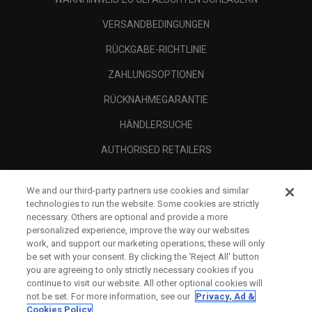
VERSANDBEDINGUNGEN
RÜCKGABE-RICHTLINIE
ZAHLUNGSOPTIONEN
RÜCKNAHMEGARANTIE
HÄNDLERSUCHE
AUTHORISED RETAILERS
SCAM AWARENESS
We and our third-party partners use cookies and similar
UNTERNEHMENSPROFIL
technologies to run the website. Some cookies are strictly
necessary. Others are optional and provide a more
RECHTLICHES-
personalized experience, improve the way our websites
work, and support our marketing operations; these will only
be set with your consent. By clicking the ‘Reject All' button
you are agreeing to only strictly necessary cookies if you
continue to visit our website. All other optional cookies will
not be set. For more information, see our
Privacy, Ad &
Cookies Policy