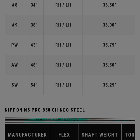
#8
34°
RH / LH
36.50"
#9
38°
RH / LH
36.00"
PW
43°
RH / LH
35.75"
AW
48°
RH / LH
35.50"
SW
54°
RH / LH
35.25"
NIPPON NS PRO 850 GH NEO STEEL
MANUFACTURER
FLEX
SHAFT WEIGHT
TORQ