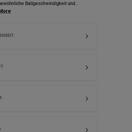
ewöhnliche Ballgeschwindigkeit und
verzeihung bei einer Vielzahl von Schlägen
icht.
IGKEIT:
FT
F:
D