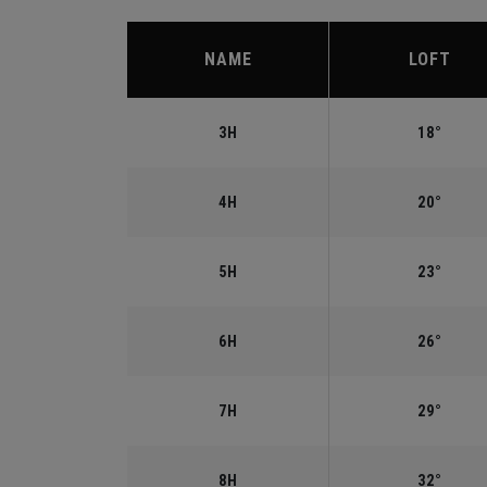
NAME
LOFT
3H
18°
4H
20°
5H
23°
6H
26°
7H
29°
8H
32°