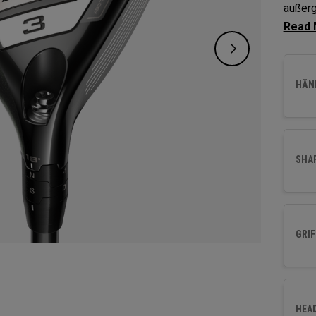
außerg
Fehler
ermögl
HÄND
SHA
GRIF
HEA