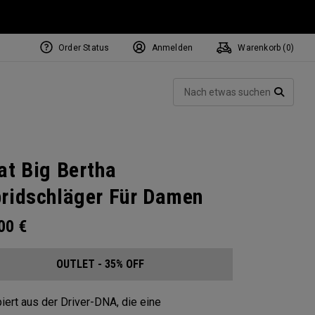
Order Status
Anmelden
Warenkorb (
0
)
Such
SUCH
at Big Bertha
ridschläger Für Damen
.00
€
OUTLET - 35% OFF
iert aus der Driver-DNA, die eine