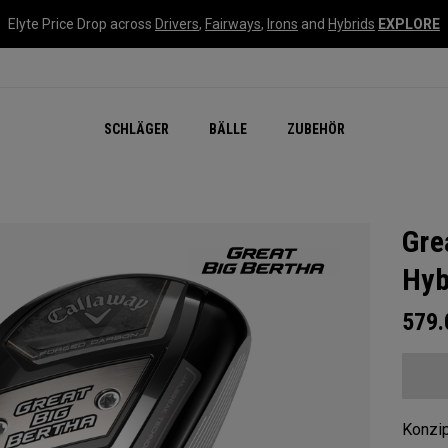
Elyte Price Drop across
Drivers
,
Fairways
,
Irons
and
Hybrids
EXPLORE
SCHLÄGER
BÄLLE
ZUBEHÖR
Gre
Hyb
579
Konzip