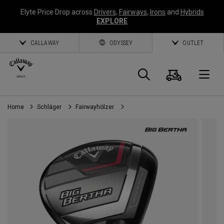
Elyte Price Drop across
Drivers
,
Fairways
,
Irons
and
Hybrids
EXPLORE
CALLAWAY
ODYSSEY
OUTLET
Warenk
Suche
O
Home
Schläger
Fairwayhölzer
Callaway
Golf