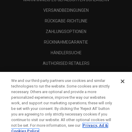
VERSANDBEDINGUNGEN
RÜCKGABE-RICHTLINIE
ZAHLUNGSOPTIONEN
RÜCKNAHMEGARANTIE
HÄNDLERSUCHE
AUTHORISED RETAILERS
SCAM AWARENESS
We and our third-party partners use cookies and similar
UNTERNEHMENSPROFIL
technologies to run the website. Some cookies are strictly
necessary. Others are optional and provide a more
RECHTLICHES-
personalized experience, improve the way our websites
work, and support our marketing operations; these will only
be set with your consent. By clicking the ‘Reject All' button
you are agreeing to only strictly necessary cookies if you
continue to visit our website. All other optional cookies will
not be set. For more information, see our
Privacy, Ad &
Cookies Policy