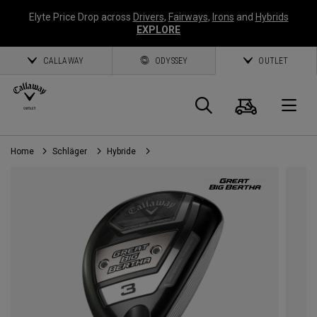
Elyte Price Drop across
Drivers
,
Fairways
,
Irons
and
Hybrids
EXPLORE
CALLAWAY
ODYSSEY
OUTLET
Warenk
Suche
O
Home
Schläger
Hybride
Callaway
Golf