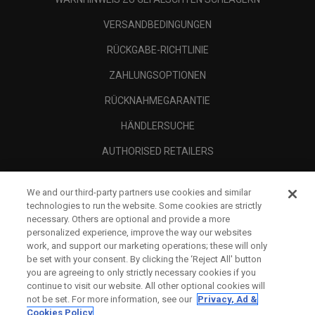
VERSANDBEDINGUNGEN
RÜCKGABE-RICHTLINIE
ZAHLUNGSOPTIONEN
RÜCKNAHMEGARANTIE
HÄNDLERSUCHE
AUTHORISED RETAILERS
SCAM AWARENESS
We and our third-party partners use cookies and similar
UNTERNEHMENSPROFIL
technologies to run the website. Some cookies are strictly
necessary. Others are optional and provide a more
RECHTLICHES-
personalized experience, improve the way our websites
work, and support our marketing operations; these will only
be set with your consent. By clicking the ‘Reject All' button
you are agreeing to only strictly necessary cookies if you
continue to visit our website. All other optional cookies will
not be set. For more information, see our
Privacy, Ad &
Cookies Policy