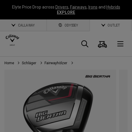
Elyte Price Drop across
Drivers
,
Fairways
,
Irons
and
Hybrids
EXPLORE
CALLAWAY
ODYSSEY
OUTLET
Warenk
Suche
O
Home
Schläger
Fairwayhölzer
Callaway
Golf