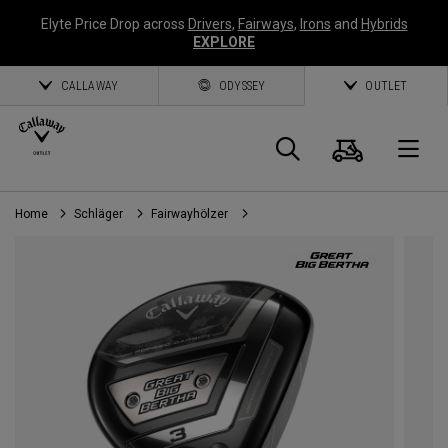
Elyte Price Drop across
Drivers
,
Fairways
,
Irons
and
Hybrids
EXPLORE
CALLAWAY
ODYSSEY
OUTLET
Warenk
Suche
O
Home
Schläger
Fairwayhölzer
Callaway
Golf