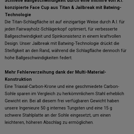
Schnelle Ballgeschwindigkeit durch eine mithilfe von A.I.
konzipierte Face Cup aus Titan & Jailbreak mit Batwing-
Technologie
Die Titan-Schlagfläche ist auf einzigartige Weise durch A.I. für
jeden Fairwayholz-Schlägerkopf optimiert, für verbesserte
Ballgeschwindigkeit und Spinkonsistenz in einem kraftvollen
Design. Unser Jailbreak mit Batwing-Technologie drückt die
Steifigkeit an den Rand, während die Schlagfläche dennoch für
hohe Ballgeschwindigkeiten federt.
Mehr Fehlerverzeihung dank der Multi-Material-
Konstruktion
Eine Triaxial-Carbon-Krone und eine geschmiedete Carbon-
Sohle sparen im Vergleich zu herkömmlichem Stahl erheblich
Gewicht ein. Bei all diesem frei verfügbaren Gewicht haben
unsere Ingenieure 50 g internes Tungsten und eine 15 g
schwere Stahlplatte an der Sohle eingesetzt, um einen
leichteren, höheren Abschlag zu ermöglichen.