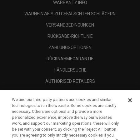
WARRANTY INFO
WARNHINWEIS ZU GEFÄLSCHTEN SCHLÄGERN
VERSANDBEDINGUNGEN
RÜCKGABE-RICHTLINIE
ZAHLUNGSOPTIONEN
RÜCKNAHMEGARANTIE
HÄNDLERSUCHE
AUTHORISED RETAILERS
SCAM AWARENESS
We and our third-party partners use cookies and similar
UNTERNEHMENSPROFIL
technologies to run the website. Some cookies are strictly
necessary. Others are optional and provide a more
RECHTLICHES-
personalized experience, improve the way our websites
work, and support our marketing operations; these will only
be set with your consent. By clicking the ‘Reject All' button
you are agreeing to only strictly necessary cookies if you