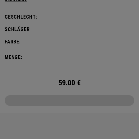
bieten diese Schlägerhauben Leistung auf Tour-Niveau mit
einem Hauch von Heimatstadt.
GESCHLECHT:
SCHLÄGER
FARBE:
MENGE:
59.00
€