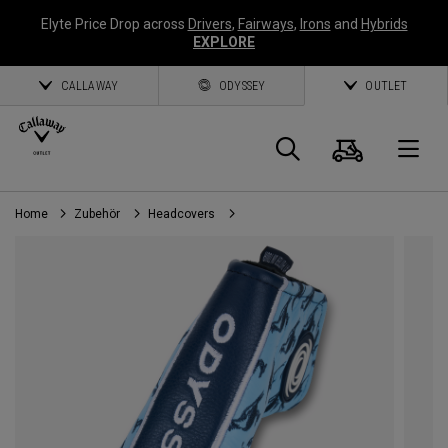
Elyte Price Drop across
Drivers
,
Fairways
,
Irons
and
Hybrids
EXPLORE
CALLAWAY
ODYSSEY
OUTLET
Warenk
Suche
O
Home
Zubehör
Headcovers
Callaway
Golf