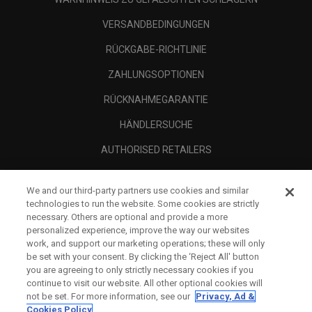
VERSANDBEDINGUNGEN
RÜCKGABE-RICHTLINIE
ZAHLUNGSOPTIONEN
RÜCKNAHMEGARANTIE
HÄNDLERSUCHE
AUTHORISED RETAILERS
SCAM AWARENESS
We and our third-party partners use cookies and similar
UNTERNEHMENSPROFIL
technologies to run the website. Some cookies are strictly
necessary. Others are optional and provide a more
RECHTLICHES-
personalized experience, improve the way our websites
work, and support our marketing operations; these will only
be set with your consent. By clicking the ‘Reject All' button
you are agreeing to only strictly necessary cookies if you
continue to visit our website. All other optional cookies will
not be set. For more information, see our
Privacy, Ad &
Cookies Policy