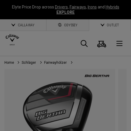
Elyte Price Drop across
Drivers
,
Fairways
,
Irons
and
Hybrids
EXPLORE
CALLAWAY
ODYSSEY
OUTLET
Warenk
Suche
O
Home
Schläger
Fairwayhölzer
Callaway
Golf