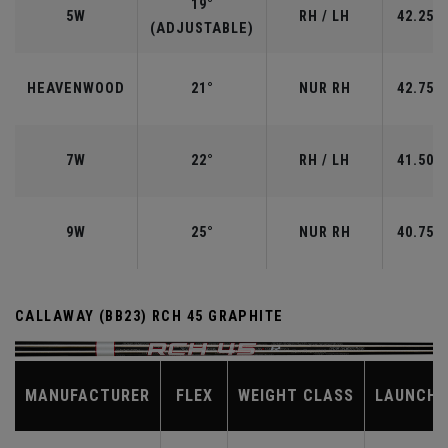
19°
5W
RH / LH
42.25"
(ADJUSTABLE)
HEAVENWOOD
21°
NUR RH
42.75"
7W
22°
RH / LH
41.50"
9W
25°
NUR RH
40.75"
CALLAWAY (BB23) RCH 45 GRAPHITE
MANUFACTURER
FLEX
WEIGHT CLASS
LAUNCH