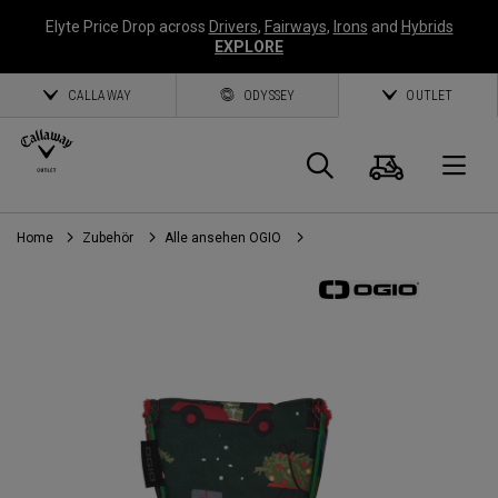
Elyte Price Drop across
Drivers
,
Fairways
,
Irons
and
Hybrids
EXPLORE
CALLAWAY
ODYSSEY
OUTLET
Warenk
Suche
O
Home
Zubehör
Alle ansehen OGIO
Callaway
Golf